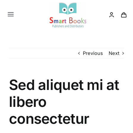
Skip
to
Toggle
content
Navigation
Home
About us
Previous
Next
Category
Sed aliquet mi at
Contact us
libero
consectetur