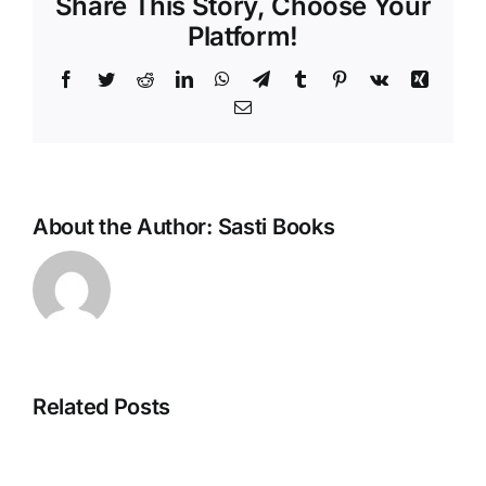
Share This Story, Choose Your
Platform!
Facebook
Twitter
Reddit
LinkedIn
WhatsApp
Telegram
Tumblr
Pinterest
Vk
Xing
Email
About the Author:
Sasti Books
Related Posts
Aenean
Duis