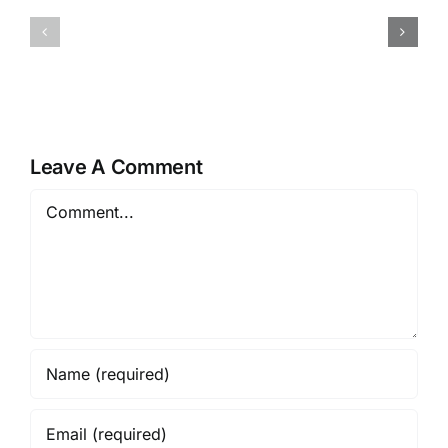
lobortis
ac
sapien
massa
enim
semper
viverra
maximus
Leave A Comment
Comment